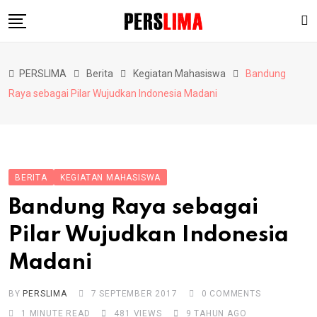
Skip
to
content
Berita
PERSLIMA
Berita
Kegiatan Mahasiswa
Bandung
Pendidikan
Raya sebagai Pilar Wujudkan Indonesia Madani
Hiburan
Lainnya
BERITA
KEGIATAN MAHASISWA
Bandung Raya sebagai
Pilar Wujudkan Indonesia
Madani
BY
PERSLIMA
7 SEPTEMBER 2017
0
COMMENTS
1 MINUTE READ
481
VIEWS
9 TAHUN AGO