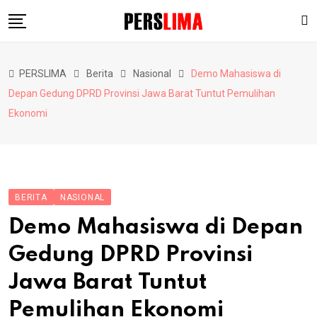
Skip
to
content
Berita
PERSLIMA
Berita
Nasional
Demo Mahasiswa di
Pendidikan
Depan Gedung DPRD Provinsi Jawa Barat Tuntut Pemulihan
Hiburan
Ekonomi
Lainnya
BERITA
NASIONAL
Demo Mahasiswa di Depan
Gedung DPRD Provinsi
Jawa Barat Tuntut
Pemulihan Ekonomi