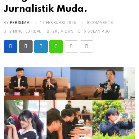
Jurnalistik Muda.
BY
PERSLIMA
17 FEBRUARI 2026
0
COMMENTS
2 MINUTES READ
283
VIEWS
6 BULAN AGO
LinkedIn
Whatsapp
Print
Share
via
Email