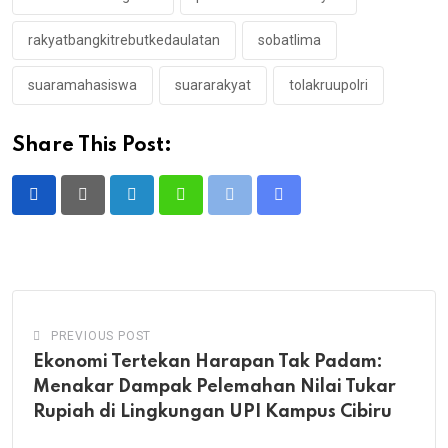
rakyatbangkitrebutkedaulatan
sobatlima
suaramahasiswa
suararakyat
tolakruupolri
Share This Post:
LinkedIn
Whatsapp
Print
Share
via
Email
PREVIOUS POST
Ekonomi Tertekan Harapan Tak Padam:
Menakar Dampak Pelemahan Nilai Tukar
Rupiah di Lingkungan UPI Kampus Cibiru