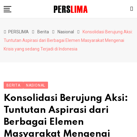
Skip
to
content
Berita
PERSLIMA
Berita
Nasional
Konsolidasi Berujung Aksi:
Pendidikan
Tuntutan Aspirasi dari Berbagai Elemen Masyarakat Mengenai
Hiburan
Krisis yang sedang Terjadi di Indonesia
Lainnya
BERITA
NASIONAL
Konsolidasi Berujung Aksi:
Tuntutan Aspirasi dari
Berbagai Elemen
Masyarakat Mengenai