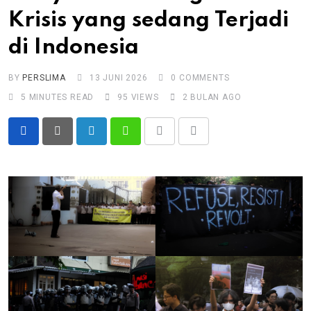
Krisis yang sedang Terjadi
di Indonesia
BY
PERSLIMA
13 JUNI 2026
0
COMMENTS
5 MINUTES READ
95
VIEWS
2 BULAN AGO
LinkedIn
Whatsapp
Print
Share
via
Email