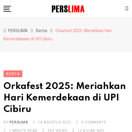
Skip
to
content
Berita
PERSLIMA
Berita
Orkafest 2025: Meriahkan Hari
Pendidikan
Kemerdekaan di UPI Cibiru
Hiburan
Lainnya
BERITA
Orkafest 2025: Meriahkan
Hari Kemerdekaan di UPI
Cibiru
BY
PERSLIMA
18 AGUSTUS 2025
0
COMMENTS
1 MINUTE READ
393
VIEWS
12 BULAN AGO