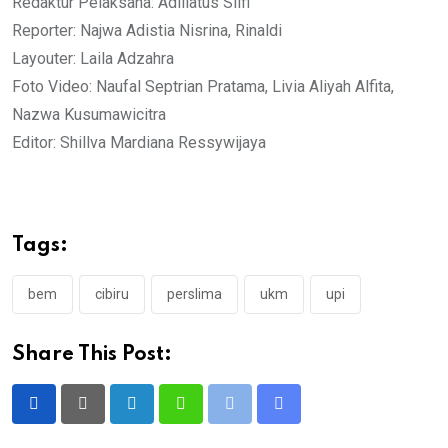
Redaktur Pelaksana: Adillatus Silfi
Reporter: Najwa Adistia Nisrina, Rinaldi
Layouter: Laila Adzahra
Foto Video: Naufal Septrian Pratama, Livia Aliyah Alfita,
Nazwa Kusumawicitra
Editor: Shillva Mardiana Ressywijaya
Tags:
bem
cibiru
perslima
ukm
upi
Share This Post:
LinkedIn
Whatsapp
Print
Share
via