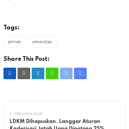
Tags:
jerman
universitas
Share This Post:
LinkedIn
Whatsapp
Print
Share
via
Email
PREVIOUS POST
LDKM Dihapuskan. Langgar Aturan
Kaderisasi Jatah Uang Dipotong 25%