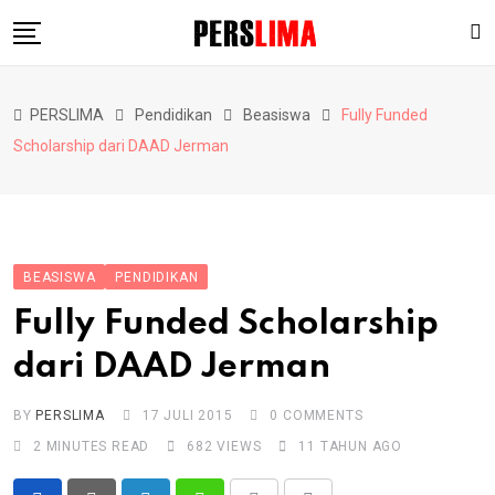
Skip
to
content
Berita
PERSLIMA
Pendidikan
Beasiswa
Fully Funded
Pendidikan
Scholarship dari DAAD Jerman
Hiburan
Lainnya
BEASISWA
PENDIDIKAN
Fully Funded Scholarship
dari DAAD Jerman
BY
PERSLIMA
17 JULI 2015
0
COMMENTS
2 MINUTES READ
682
VIEWS
11 TAHUN AGO