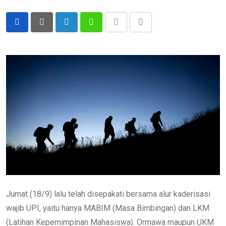
LinkedIn
Whatsapp
Print
Share
via
Email
Jumat (18/9) lalu telah disepakati bersama alur kaderisasi
wajib UPI, yaitu hanya MABIM (Masa Bimbingan) dan LKM
(Latihan Kepemimpinan Mahasiswa). Ormawa maupun UKM