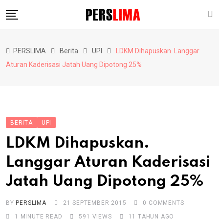
Skip
to
content
Berita
PERSLIMA
Berita
UPI
LDKM Dihapuskan. Langgar
Pendidikan
Aturan Kaderisasi Jatah Uang Dipotong 25%
Hiburan
Lainnya
BERITA
UPI
LDKM Dihapuskan.
Langgar Aturan Kaderisasi
Jatah Uang Dipotong 25%
BY
PERSLIMA
21 SEPTEMBER 2015
0
COMMENTS
1 MINUTE READ
591
VIEWS
11 TAHUN AGO