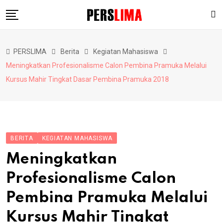
Skip
to
content
Berita
PERSLIMA
Berita
Kegiatan Mahasiswa
Pendidikan
Meningkatkan Profesionalisme Calon Pembina Pramuka Melalui
Hiburan
Kursus Mahir Tingkat Dasar Pembina Pramuka 2018
Lainnya
BERITA
KEGIATAN MAHASISWA
Meningkatkan
Profesionalisme Calon
Pembina Pramuka Melalui
Kursus Mahir Tingkat