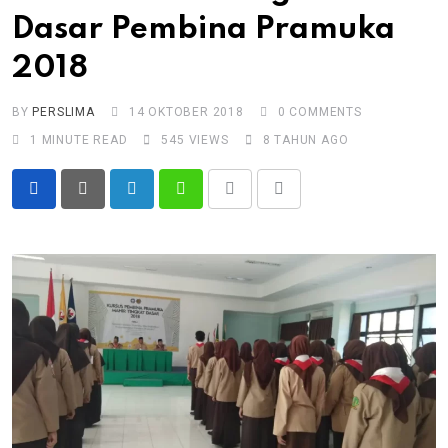
Dasar Pembina Pramuka
2018
BY
PERSLIMA
14 OKTOBER 2018
0
COMMENTS
1 MINUTE READ
545
VIEWS
8 TAHUN AGO
LinkedIn
Whatsapp
Print
Share
via
Email