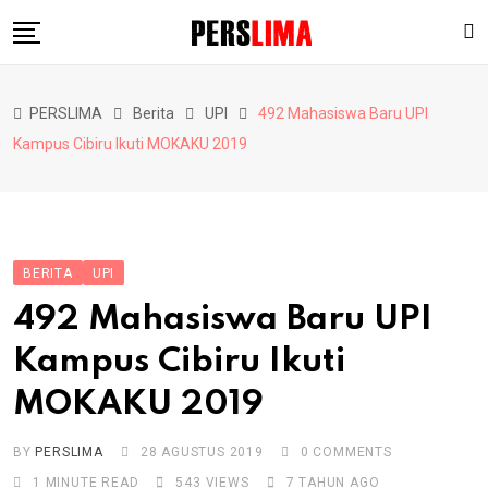
Skip
to
content
Berita
PERSLIMA
Berita
UPI
492 Mahasiswa Baru UPI
Pendidikan
Kampus Cibiru Ikuti MOKAKU 2019
Hiburan
Lainnya
BERITA
UPI
492 Mahasiswa Baru UPI
Kampus Cibiru Ikuti
MOKAKU 2019
BY
PERSLIMA
28 AGUSTUS 2019
0
COMMENTS
1 MINUTE READ
543
VIEWS
7 TAHUN AGO